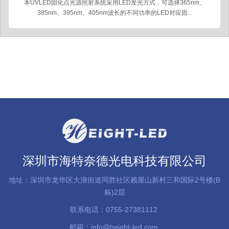
本UVLED固化点光源照射系统采用LED发光方式，可选择365nm、
385nm、395nm、405nm波长的不同功率的LED对应固...
深圳市海特奈德光电科技有限公司
地址：深圳市龙华区大浪街道同胜社区赖屋山新村三和国际2号楼(B
栋)2层
联系电话：0755-27381112
邮箱：info@height-led.com