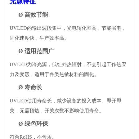
光源特征
Ø
高效节能
UVLED的输出
波段
集中，光电转化率高，节能省电，
固化速度快，生产效率高。
Ø
适用范围广
UVLED为冷光源，
低红外
热辐射，
不会引起工作热应
力及变形，
适用于各类热敏材料的固化。
Ø
寿命长
UVLED使用寿命长，减少设备的投入成本。即开即
关
，无需预热，开关次数不影响使用寿命。
Ø
绿色环保
符合
RoHS，不含汞
。