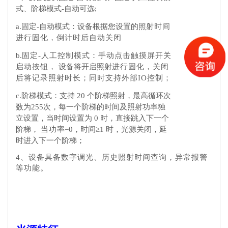
式、阶梯模式
-自动
可选
;
a.固定-
自动模式：设备根据您设置的照
射时
间
进行固化，倒计时后自动关闭
b.
固定
-人工控制
模式：手动点击
触摸屏开关
启动
按钮，
设备将开启照射
进行固化
，
关闭
后将记录照射时长
；
同时支持外部
IO控制
；
c.
阶梯模式：支持
20 个阶梯照射
，
最高循环次
数为
255次
，每
一
个阶梯的时间及照射功率独
立设置，当时间设置为
0 时，直接跳入下一个
阶梯，
当功
率
=0，时间≥1 时，光源关闭，延
时进入下一个阶梯
；
4、设备具备数字调光、历史照射时间查询
，
异常报警
等功能
。