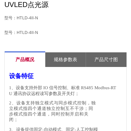
UVLED点光源
型号：HTLD-4II-N
型号：HTLD-4II-N
产品概况
规格参数表
产品尺寸图
设备特征
1、设备支持外部
IO
信号控制、标准
RS
485 Modbus-RT
U
通讯协议远程读写参数及开关灯
；
2、设备支持
独立模式
与
同步模式控制
，
独
立模式
指四个通道
独立控制互不干涉
；
同
步模式
指四
个
通
道，同时控制开启和关
闭
；
3
、
设备提供
固定
-
自动模式、
固定
-人工控制
模